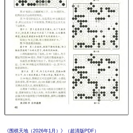
《围棋天地（2026年1月）》（超清版PDF）