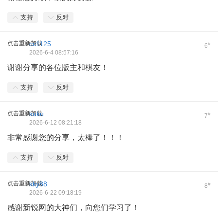
支持
反对
点击重新加载
cc1125
#
6
2026-6-4 08:57:16
谢谢分享的各位版主和棋友！
支持
反对
点击重新加载
kuku
#
7
2026-6-12 08:21:18
非常感谢您的分享，太棒了！！！
支持
反对
点击重新加载
kky88
#
8
2026-6-22 09:18:19
感谢新锐网的大神们，向您们学习了！