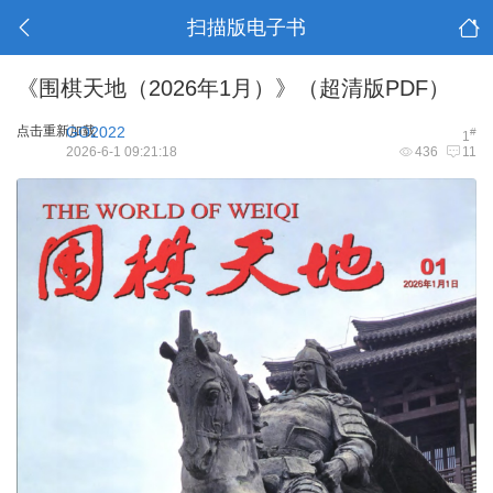
扫描版电子书
《围棋天地（2026年1月）》（超清版PDF）
点击重新加载
GO2022
#
1
2026-6-1 09:21:18
436
11