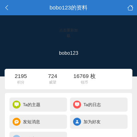
bobo123的资料
点击重新加
载
bobo123
2195
724
16769 枚
积分
威望
锐币
Ta的主题
Ta的日志
发短消息
加为好友