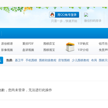
微信扫码登录
只需一步，快速开始
原创棋谱
重排PDF
围棋弈宝
VIP购买
锐币充
影像视频
盘讲视频
围棋视宝
VIP介绍
免责声
热搜:
聂卫平
手机围棋
围棋初级教程
弈智围棋
少儿围棋教程
布局
围棋天
搜
围棋天地2013
李昌镐
死活
手筋辞典
诘棋
围棋死活训练
sgf
索
抱歉，您尚未登录，无法进行此操作