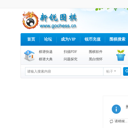
首页
论坛
成为VIP
锐币充值
围棋搜索
棋谱快递
扫描PDF
围棋软件
棋谱大典
问题探究
黑白情怀
帖子
请稍候...