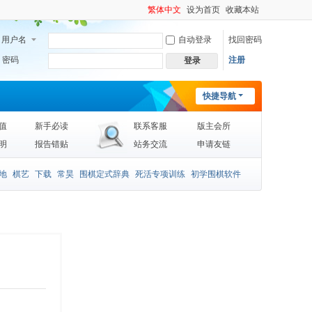
繁体中文
设为首页
收藏本站
用户名
自动登录
找回密码
密码
注册
登录
快捷导航
值
新手必读
联系客服
版主会所
明
报告错贴
站务交流
申请友链
地
棋艺
下载
常昊
围棋定式辞典
死活专项训练
初学围棋软件