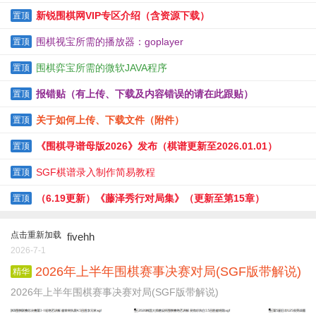
新锐围棋网VIP专区介绍（含资源下载）
置顶
围棋视宝所需的播放器：goplayer
置顶
围棋弈宝所需的微软JAVA程序
置顶
报错贴（有上传、下载及内容错误的请在此跟贴）
置顶
关于如何上传、下载文件（附件）
置顶
《围棋寻谱母版2026》发布（棋谱更新至2026.01.01）
置顶
SGF棋谱录入制作简易教程
置顶
（6.19更新）《藤泽秀行对局集》（更新至第15章）
置顶
点击重新加载
fivehh
2026-7-1
2026年上半年围棋赛事决赛对局(SGF版带解说)
精华
2026年上半年围棋赛事决赛对局(SGF版带解说)