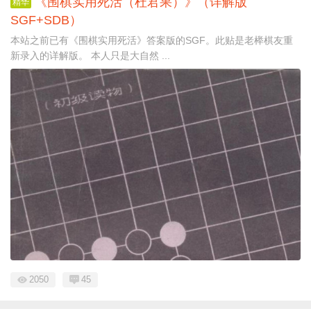
《围棋实用死活（杜君果）》（详解版
精华
SGF+SDB）
本站之前已有《围棋实用死活》答案版的SGF。此贴是老榉棋友重
新录入的详解版。 本人只是大自然 ...
2050
45