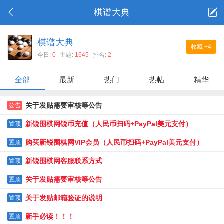
棋谱大典
棋谱大典
收藏
+4
今日:
0
主题:
1645
排名:
2
全部
最新
热门
热帖
精华
关于发贴需要审核等公告
公告
新锐围棋网锐币充值（人民币扫码+PayPal美元支付）
置顶
购买新锐围棋网VIP会员（人民币扫码+PayPal美元支付）
置顶
新锐围棋网客服联系方式
置顶
关于发贴需要审核等公告
置顶
关于发贴邮箱验证的说明
置顶
新手必读！！！
置顶