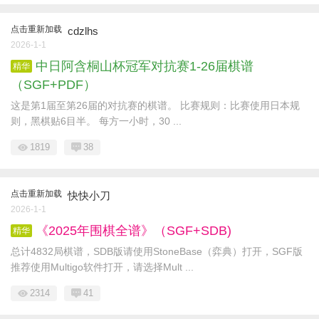
点击重新加载
cdzlhs
2026-1-1
中日阿含桐山杯冠军对抗赛1-26届棋谱
精华
（SGF+PDF）
这是第1届至第26届的对抗赛的棋谱。 比赛规则：比赛使用日本规
则，黑棋贴6目半。 每方一小时，30 ...
1819
38
点击重新加载
快快小刀
2026-1-1
《2025年围棋全谱》（SGF+SDB)
精华
总计4832局棋谱，SDB版请使用StoneBase（弈典）打开，SGF版
推荐使用Multigo软件打开，请选择Mult ...
2314
41