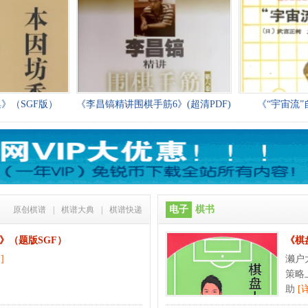
》（SGF版）
《李昌镐精讲围棋手筋6》(超清PDF)
《“宇宙流”
电子
棋书
原创棋谱
|
棋谱大典
|
棋谱快递
》（题版SGF）
《棋
]
濑户
策略
助
[