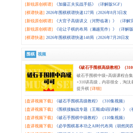
[新锐原创棋谱]
《加藤正夫实战手筋》（详解版SGF）
[棋谱快递]
2026年围棋棋谱快递127局（2026年8月3日发
[新锐原创棋谱]
《大官子高级讲义（河野临著）》 （详解
[新锐原创棋谱]
《论让子棋的布局（濑越宪作）》（详解版
[棋谱快递]
2026年围棋棋谱快递148局（2026年7月28日发
围棋
视频
《破石手围棋高级教程》（31
破石手围棋中级+高级课程合集
+310讲高级，内容很全，淘
提升棋
[详细]
[盘讲视频下载]
《破石手围棋高级教程》（310集视频）
[盘讲视频下载]
《围棋接触战专题（王顺成6段讲解）》（
[盘讲视频下载]
《破石手围棋中级教程》（110集视频）
[盘讲视频下载]
《必学围棋基本功之AI时代布局（胡然闵