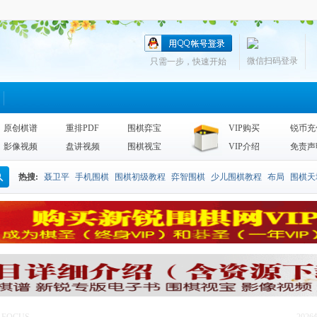
微信扫码登录
只需一步，快速开始
原创棋谱
重排PDF
围棋弈宝
VIP购买
锐币充
影像视频
盘讲视频
围棋视宝
VIP介绍
免责声
热搜:
聂卫平
手机围棋
围棋初级教程
弈智围棋
少儿围棋教程
布局
围棋天
搜
围棋天地2013
李昌镐
死活
手筋辞典
诘棋
围棋死活训练
sgf
索