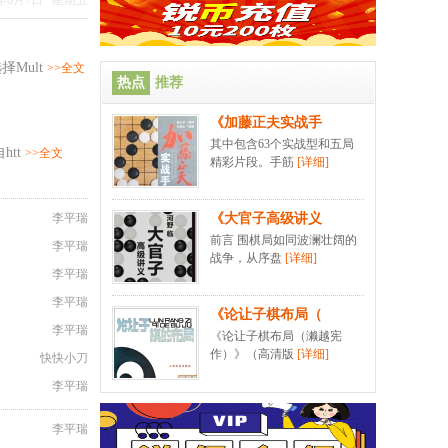
6年8月7日 星期五
择Mult
>>全文
热点
推荐
《加藤正夫实战手
其中包含63个实战型和五局
tt
>>全文
精彩片段。手筋
[详细]
李平瑞
《大官子高级讲义
前言 围棋局如同波澜壮阔的
李平瑞
战争，从序盘
[详细]
李平瑞
李平瑞
《论让子棋布局（
李平瑞
《论让子棋布局（濑越宪
作）》（高清版
[详细]
快快小刀
李平瑞
李平瑞