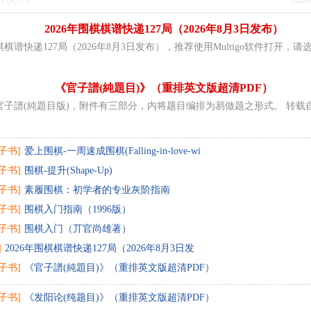
FOCUS
202
2026年围棋棋谱快递127局（2026年8月3日发布）
围棋棋谱快递127局（2026年8月3日发布），推荐使用Multigo软件打开，请选
《官子譜(純題目)》（重排英文版超清PDF）
子譜(純題目版)，附件有三部分，内将题目编排为易做题之形式。 转载自h
子书]
爱上围棋-一周速成围棋(Falling-in-love-wi
子书]
围棋-提升(Shape-Up)
子书]
素履围棋：初学者的专业灰阶指南
子书]
围棋入门指南（1996版）
子书]
围棋入门（丌官尚雄著）
]
2026年围棋棋谱快递127局（2026年8月3日发
子书]
《官子譜(純題目)》（重排英文版超清PDF）
子书]
《发阳论(纯题目)》（重排英文版超清PDF）