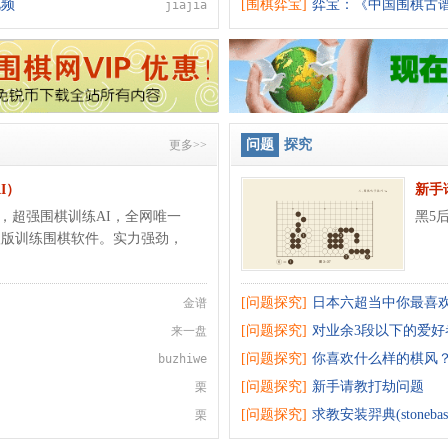
视频
[围棋弈宝]
弈宝：《中国围棋古
jiajia
问题
探究
更多>>
AI）
新手
版本，超强围棋训练AI，全网唯一
黑5
擎的升级版训练围棋软件。实力强劲，
[问题探究]
日本六超当中你最喜
金谱
[问题探究]
对业余3段以下的爱
来一盘
[问题探究]
你喜欢什么样的棋风
buzhiwe
[问题探究]
新手请教打劫问题
栗
[问题探究]
求教安装羿典(stoneba
栗