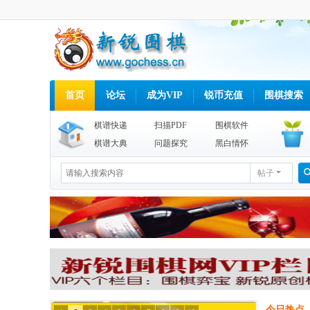
首页
论坛
成为VIP
锐币充值
围棋搜索
棋谱快递
扫描PDF
围棋软件
棋谱大典
问题探究
黑白情怀
帖子
今日热点