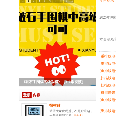
1
2
3
4
5
6
7
8
9
10
2026年
本資源為官
[重排版电
[重排版电
[重排版电
[扫描版电
《破石手围棋高级教程》（310集视频）
[扫描版电
[棋谱快递
置顶
内容
[重排版电
报错贴
[重排版电
希望大家发现后，在此贴跟贴，
会很快得到答复。
[详细]