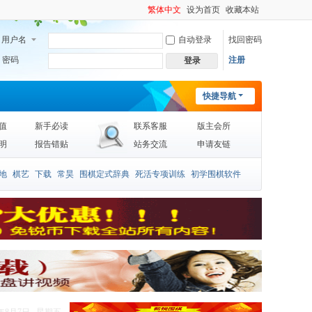
繁体中文
设为首页
收藏本站
用户名
自动登录
找回密码
密码
注册
登录
快捷导航
值
新手必读
联系客服
版主会所
明
报告错贴
站务交流
申请友链
地
棋艺
下载
常昊
围棋定式辞典
死活专项训练
初学围棋软件