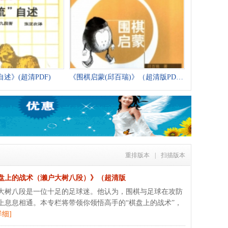
自述》(超清PDF)
《围棋启蒙(邱百瑞)》（超清版PDF）
重排版本
|
扫描版本
盘上的战术（濑户大树八段）》（超清版
大树八段是一位十足的足球迷。他认为，围棋与足球在攻防
上息息相通。本专栏将带领你领悟高手的“棋盘上的战术”，
详细]