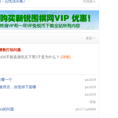
谱－忘忧清乐集》
红线媒人
更多>>
请教打劫问题
后白6不能直接吃左下黑5子是为什么？
[详细]
欢哪一个
pa1029
好者而言，你觉得下面哪
pa1029
？
pa1029
悟饭
se)的问题
phillip8899