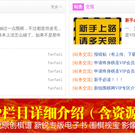
站务
交流
更多>>
新手
接触过一点围棋，不过都是些皮毛，
一、
基本上没怎么碰了。如果不是那年
是V
[站务交流]
报错贴（有上传、下
fanfan1
[站务交流]
申请终身棋圣VIP会员
fanfan1
[站务交流]
申请终身棋圣VIP会员
fanfan1
[站务交流]
新手必读！！！
fanfan1
[站务交流]
新锐围棋网VIP专区
fanfan1