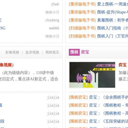
[重排版电子书]
爱上围棋-一周速成围棋(
zhwh
[重排版电子书]
围棋-提升(Shape-
快快小刀
完
[重排版电子书]
素履围棋：初学
chxdong
SG
[扫描版电子书]
围棋入门指南（19
me666
[扫描版电子书]
围棋入门（丌官
快快小刀
围棋
弈宝
影像视频
|
盘讲视频
|
围棋视宝
0集视频）
弈宝
（此为级级内容），110讲中级
加藤
汰老旧定式，重点讲AI新定式，适合
藤正
[围棋弈宝]
弈宝：《业余围棋手
jiajia
视
[围棋弈宝]
弈宝：《围棋教程－
jiajia
[围棋弈宝]
弈宝：《围棋教程－
jiajia
四段
[围棋弈宝]
弈宝：《五段突破的
jiajia