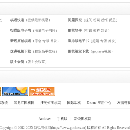
爱）
棋谱快递
（提供最新棋谱）
问题探究
（提问 答疑 感悟 反思）
扫描版电子书
（海量电子书籍）
围棋软件
（打谱 教程 对弈）
新锐原创棋谱
（原创 专版 首发）
重排版电子书
（超清 专版 首发）
）
盘讲视频下载
（职业高手教程）
围棋视宝下载
（goplayer视频）
版主会所
（版主会议室）
对弈系统
黑龙江围棋网
汪见虹围棋网
国际军棋
Discuz!应用中心
友情链
Archiver
|
手机版
|
新锐围棋网
Copyright © 2002-2025
新锐围棋网
(https://www.gochess.cn) 版权所有 All Rights Reserved