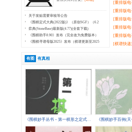
[重排版电
[重排版电
关于发贴需要审核等公告
[重排版电
《围棋定式大典(2022版)》（原创SGF）（6.2
[重排版电
弈典(StoneBase)最新版(4.77)(全套下载)
《围棋助手8.90》发布（完全改为免费版本）
[重排版电
《围棋寻谱母版2025》发布（棋谱更新至2025
[棋谱快递
有图
有真相
《围棋妙手丛书－第一棋形之定式变着(韩念
《围棋妙手百例(天一