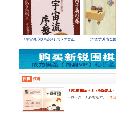
《宇宙流序盘构想4子局（武宫正树）》（答
《本因坊秀甫全集
围棋
棋谱
《101围棋练习册（高级篇上）
一题一谱、无答案版本。
[详细