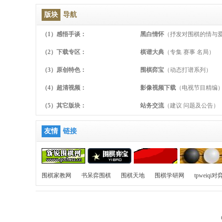
版块
导航
（1）感悟手谈：
黑白情怀
（抒发对围棋的情与
（2）下载专区：
棋谱大典
（专集 赛事 名局）
（3）原创特色：
围棋弈宝
（动态打谱系列）
（4）超清视频：
影像视频下载
（电视节目精编
（5）其它版块：
站务交流
（建议 问题及公告）
友情
链接
围棋家教网
书呆弈围棋
围棋天地
围棋学研网
tpweiqi