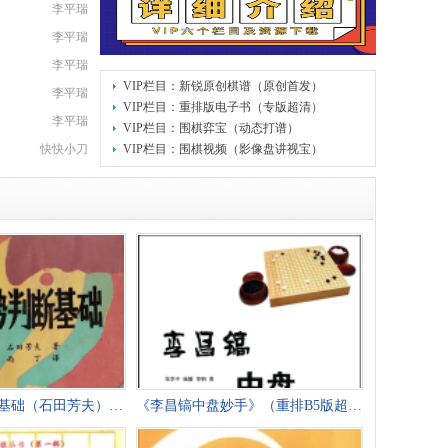
李平瑞
李平瑞
李平瑞
VIP栏目：新锐原创棋谱（原创首发）
李平瑞
VIP栏目：重排版电子书（专版超清）
李平瑞
VIP栏目：围棋弈宝（动态打谱）
快快小刀
VIP栏目：围棋视频（影像盘讲视宝）
《围棋形势判断基础（石田芳夫）》（详解版
《李昌镐中盘妙手》（重排B5版超清PDF）