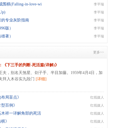
Falling-in-love-wi
李平瑞
Up)
李平瑞
者的专业灰阶指南
李平瑞
96版）
李平瑞
尚雄著）
李平瑞
更多>>
：《下三手的判断-死活篇(详解)》
正夫，别名天煞星、刽子手、半目加藤。1959年4月4日，加
夫拜入木谷实九段门
[详细]
的布局盲点》
红线媒人
常型百例》
红线媒人
高木祥一详解角部的死活
红线媒人
诘棋》
红线媒人