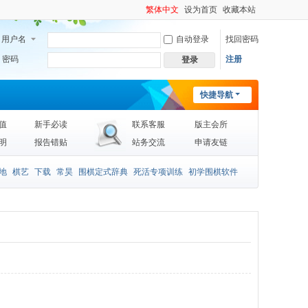
繁体中文
设为首页
收藏本站
用户名
自动登录
找回密码
密码
注册
登录
快捷导航
值
新手必读
联系客服
版主会所
明
报告错贴
站务交流
申请友链
地
棋艺
下载
常昊
围棋定式辞典
死活专项训练
初学围棋软件