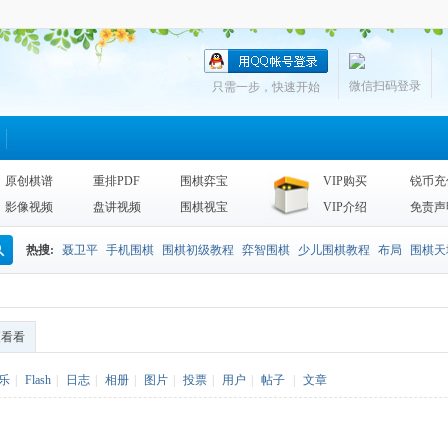
微信扫码登录
只需一步，快速开始
原创棋谱
重排PDF
围棋弈宝
VIP购买
锐币充
影像视频
盘讲视频
围棋视宝
VIP介绍
免责声
热搜:
聂卫平
手机围棋
围棋初级教程
弈智围棋
少儿围棋教程
布局
围棋天
搜
围棋天地2013
李昌镐
死活
手筋辞典
诘棋
围棋死活训练
sgf
索
便看看
乐
|
Flash
|
日志
|
相册
|
图片
|
投票
|
用户
|
帖子
|
文章