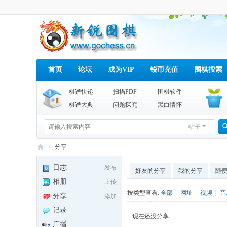
首页
论坛
成为VIP
锐币充值
围棋搜索
棋谱快递
扫描PDF
围棋软件
棋谱大典
问题探究
黑白情怀
帖子
›
分享
新
日志
发布
好友的分享
我的分享
随
锐
相册
上传
围
按类型查看:
全部
|
网址
|
视频
|
音
分享
添加
棋
记录
现在还没分享
网
广播