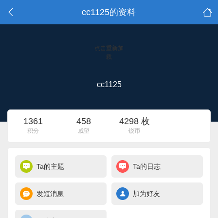
cc1125的资料
点击重新加
载
cc1125
1361
458
4298 枚
积分
威望
锐币
Ta的主题
Ta的日志
发短消息
加为好友