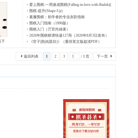
爱上围棋-一周速成围棋(Falling-in-love-with-Baduk)(
围棋-提升(Shape-Up)
素履围棋：初学者的专业灰阶指南
围棋入门指南（1996版）
围棋入门（丌官尚雄著）
2026年围棋棋谱快递127局（2026年8月3日发布）
版下
《官子譜(純題目)》（重排英文版超清PDF）
返回列表
1
2
3
/ 3 页
下一页