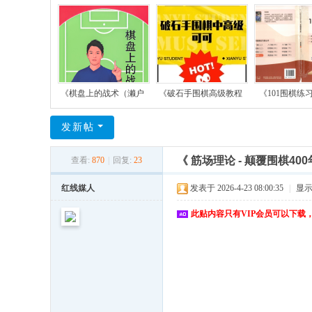
《棋盘上的战术（濑户
《破石手围棋高级教程
《101围棋练
发新帖
《 筋场理论 - 颠覆围棋
查看:
870
|
回复:
23
红线媒人
发表于 2026-4-23 08:00:35
|
显
此贴内容只有VIP会员可以下载