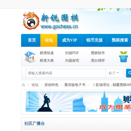
首页
论坛
成为VIP
锐币充值
围棋搜索
棋谱快递
扫描PDF
围棋软件
棋谱大典
问题探究
黑白情怀
帖子
»
论坛
›
原创特色
›
重排版电子书
›
《 筋场理论 - 颠覆围棋4
新
锐
围
棋
社区广播台
网