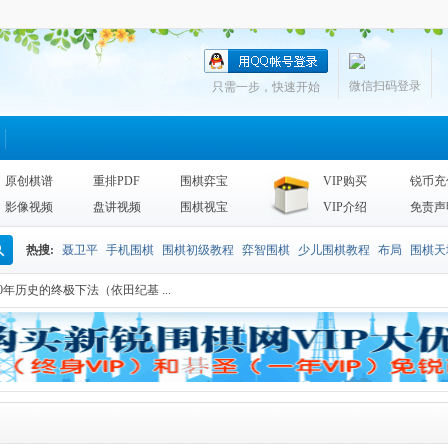
微信扫码登录
只需一步，快速开始
原创棋谱
重排PDF
围棋弈宝
VIP购买
锐币充
影像视频
盘讲视频
围棋视宝
VIP介绍
免责声
热搜:
聂卫平
手机围棋
围棋初级教程
弈智围棋
少儿围棋教程
布局
围棋天
搜
00年历史的终极下法（依田纪基 ...
围棋天地2013
李昌镐
死活
手筋辞典
诘棋
围棋死活训练
sgf
索