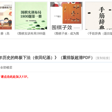
习册（高
《围棋实训布局1800题
《围棋子效 - 成为围
《手筋辞典（题目
400年历史的终极下法（依田纪基）》（重排版超清PDF）
[复制链接]
示全部楼层
，请点击此处加入VIP。