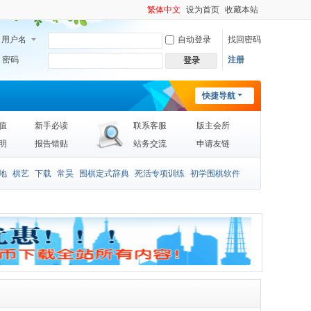
繁体中文
设为首页
收藏本站
用户名
自动登录
找回密码
密码
注册
登录
快捷导航
值
新手必读
联系客服
版主会所
明
报告错贴
站务交流
申请友链
地
棋艺
下载
常昊
围棋定式辞典
死活专项训练
初学围棋软件