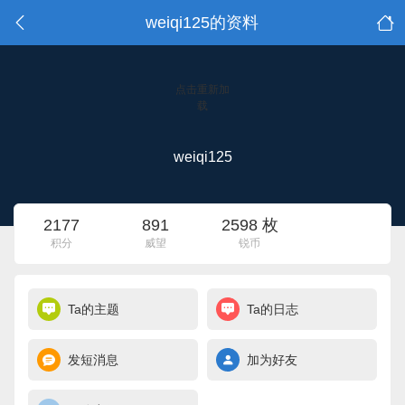
weiqi125的资料
点击重新加
载
weiqi125
2177
891
2598 枚
积分
威望
锐币
Ta的主题
Ta的日志
发短消息
加为好友