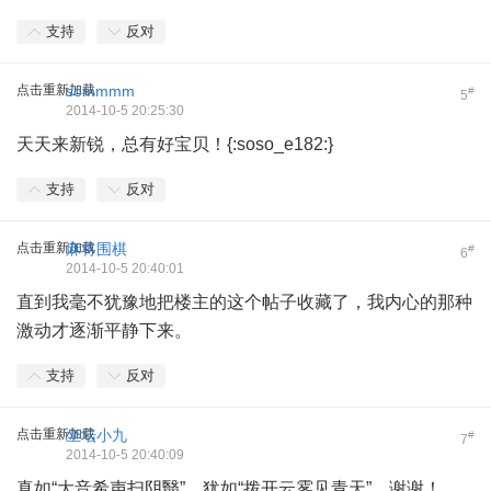
支持
反对
点击重新加载
sommmm
#
5
2014-10-5 20:25:30
天天来新锐，总有好宝贝！{:soso_e182:}
支持
反对
点击重新加载
麻将围棋
#
6
2014-10-5 20:40:01
直到我毫不犹豫地把楼主的这个帖子收藏了，我内心的那种
激动才逐渐平静下来。
支持
反对
点击重新加载
坐坛小九
#
7
2014-10-5 20:40:09
真如“大音希声扫阴翳”，犹如“拨开云雾见青天”，谢谢！