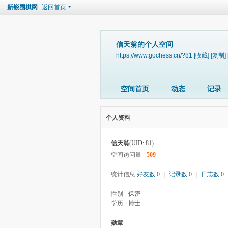
新锐围棋网
返回首页
信天翁的个人空间
https://www.gochess.cn/?81
[收藏]
[复制]
空间首页
动态
记录
个人资料
信天翁
(UID: 81)
空间访问量
509
统计信息
好友数 0
|
记录数 0
|
日志数 0
性别
保密
学历
博士
勋章