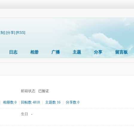
复制]
[分享]
[RSS]
日志
相册
广播
主题
分享
留言板
邮箱状态
已验证
|
相册数 0
|
回帖数 4818
|
主题数 16
|
分享数 0
生日
-