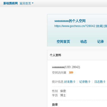
新锐围棋网
返回首页
sommmm的个人空间
https://www.gochess.cn/?28042
[收藏]
[
空间首页
动态
记录
个人资料
sommmm
(UID: 28042)
空间访问量
389
统计信息
好友数 0
|
记录数 0
|
日志数 0
性别
保密
学历
博士
勋章