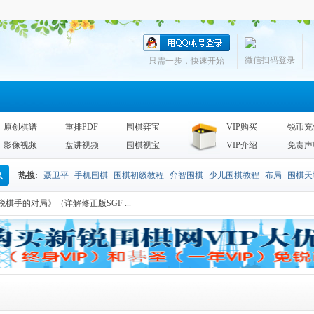
微信扫码登录
只需一步，快速开始
原创棋谱
重排PDF
围棋弈宝
VIP购买
锐币充
影像视频
盘讲视频
围棋视宝
VIP介绍
免责声
热搜:
聂卫平
手机围棋
围棋初级教程
弈智围棋
少儿围棋教程
布局
围棋天
搜
手的对局》（详解修正版SGF ...
围棋天地2013
李昌镐
死活
手筋辞典
诘棋
围棋死活训练
sgf
索