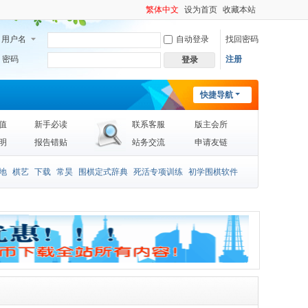
繁体中文
设为首页
收藏本站
用户名
自动登录
找回密码
密码
注册
登录
快捷导航
值
新手必读
联系客服
版主会所
明
报告错贴
站务交流
申请友链
地
棋艺
下载
常昊
围棋定式辞典
死活专项训练
初学围棋软件