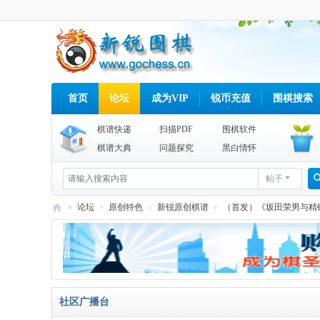
首页
论坛
成为VIP
锐币充值
围棋搜索
棋谱快递
扫描PDF
围棋软件
棋谱大典
问题探究
黑白情怀
帖子
»
论坛
›
原创特色
›
新锐原创棋谱
›
（首发）《坂田荣男与精锐棋
新
锐
围
棋
社区广播台
网