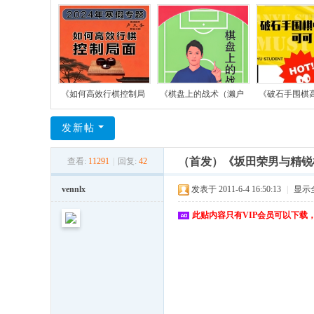
《如何高效行棋控制局
《棋盘上的战术（濑户
《破石手围棋
发新帖
（首发）《坂田荣男与精锐
查看:
11291
|
回复:
42
vennlx
发表于 2011-6-4 16:50:13
|
显示
此贴内容只有VIP会员可以下载