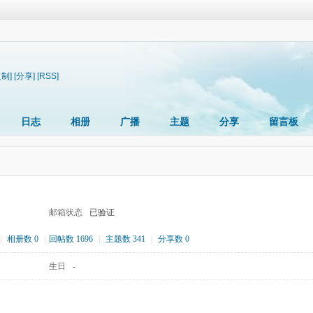
复制]
[分享]
[RSS]
日志
相册
广播
主题
分享
留言板
邮箱状态
已验证
|
相册数 0
|
回帖数 1696
|
主题数 341
|
分享数 0
生日
-