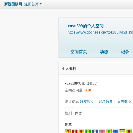
新锐围棋网
返回首页
xuxu599的个人空间
https://www.gochess.cn/?24185
[收藏]
[
空间首页
动态
记录
个人资料
xuxu599
(UID: 24185)
空间访问量
410
统计信息
好友数 0
|
记录数 0
|
日志数 0
性别
保密
勋章