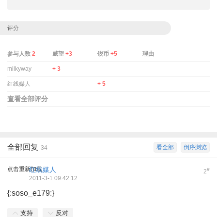
评分
参与人数
2
威望
+3
锐币
+5
理由
milkyway
+ 3
红线媒人
+ 5
查看全部评分
全部回复
看全部
倒序浏览
34
点击重新加载
红线媒人
#
2
2011-3-1 09:42:12
{:soso_e179:}
支持
反对