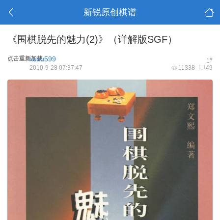
新锐原创棋谱
《围棋脱先的魅力(2)》（详解版SGF）
点击重新加载
xuxu599
#
1
2010-9-28 07:37:47
11338
49