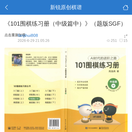
新锐原创棋谱
《101围棋练习册（中级篇中）》（题版SGF）
点击重新加载
fanjihui808
#
1
2026-6-29 21:05:26
251
15