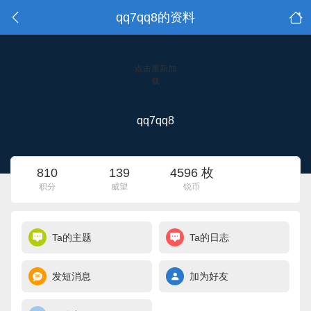
qq7qq8的资料
点击重新加
载
qq7qq8
810
139
4596 枚
积分
威望
锐币
Ta的主题
Ta的日志
发短消息
加为好友