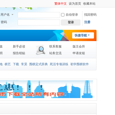
繁体中文
设为首页
收藏本站
用户名
自动登录
找回密码
密码
注册
登录
快捷导航
值
新手必读
联系客服
版主会所
明
报告错贴
站务交流
申请友链
地
棋艺
下载
常昊
围棋定式辞典
死活专项训练
初学围棋软件