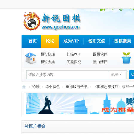
首页
论坛
成为VIP
锐币充值
围棋搜索
棋谱快递
扫描PDF
围棋软件
棋谱大典
问题探究
黑白情怀
帖子
»
论坛
›
原创特色
›
重排版电子书
›
《围棋思维技巧－棋经十三
新
锐
围
棋
社区广播台
网