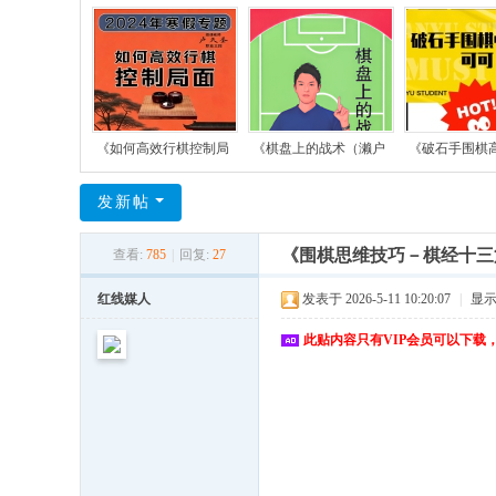
《如何高效行棋控制局
《棋盘上的战术（濑户
《破石手围棋
发新帖
《围棋思维技巧－棋经十三
查看:
785
|
回复:
27
红线媒人
发表于 2026-5-11 10:20:07
|
显
此贴内容只有VIP会员可以下载