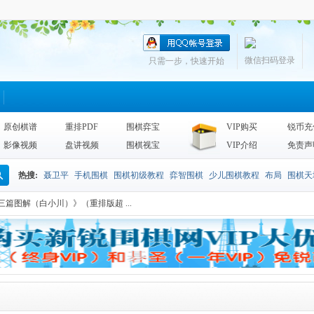
微信扫码登录
只需一步，快速开始
原创棋谱
重排PDF
围棋弈宝
VIP购买
锐币充
影像视频
盘讲视频
围棋视宝
VIP介绍
免责声
热搜:
聂卫平
手机围棋
围棋初级教程
弈智围棋
少儿围棋教程
布局
围棋天
搜
篇图解（白小川）》（重排版超 ...
围棋天地2013
李昌镐
死活
手筋辞典
诘棋
围棋死活训练
sgf
索