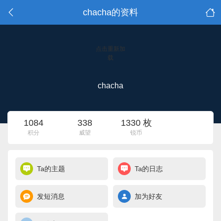
chacha的资料
点击重新加
载
chacha
1084
338
1330 枚
积分
威望
锐币
Ta的主题
Ta的日志
发短消息
加为好友