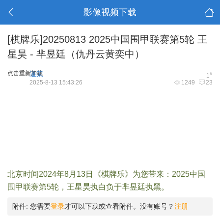
影像视频下载
[棋牌乐]20250813 2025中国围甲联赛第5轮 王
星昊 - 芈昱廷（仇丹云黄奕中）
点击重新加载
道策
#
1
2025-8-13 15:43:26
1249
23
北京时间2024年8月13日《棋牌乐》为您带来：2025中国
围甲联赛第5轮，王星昊执白负于芈昱廷执黑。
附件:
您需要
登录
才可以下载或查看附件。没有账号？
注册