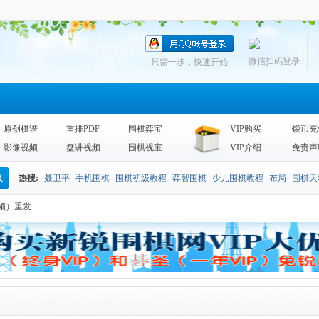
微信扫码登录
只需一步，快速开始
原创棋谱
重排PDF
围棋弈宝
VIP购买
锐币充
影像视频
盘讲视频
围棋视宝
VIP介绍
免责声
热搜:
聂卫平
手机围棋
围棋初级教程
弈智围棋
少儿围棋教程
布局
围棋天
搜
频）重发
围棋天地2013
李昌镐
死活
手筋辞典
诘棋
围棋死活训练
sgf
索