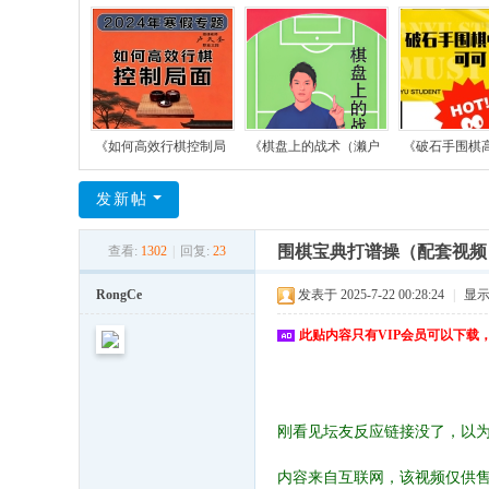
《如何高效行棋控制局
《棋盘上的战术（濑户
《破石手围棋
发新帖
围棋宝典打谱操（配套视频
查看:
1302
|
回复:
23
RongCe
发表于 2025-7-22 00:28:24
|
显
此贴内容只有VIP会员可以下载
刚看见坛友反应链接没了，以
内容来自互联网，该视频仅供售