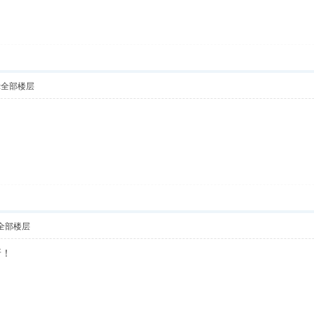
示全部楼层
！
全部楼层
呀！