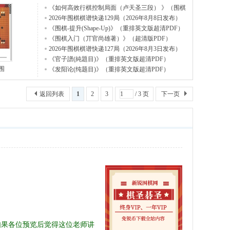
《如何高效行棋控制局面（卢天圣三段） 》（围棋
视频1
2026年围棋棋谱快递129局（2026年8月8日发布）
《围棋-提升(Shape-Up)》（重排英文版超清PDF）
《围棋入门（丌官尚雄著）》（超清版PDF）
2026年围棋棋谱快递127局（2026年8月3日发布）
《官子譜(純題目)》（重排英文版超清PDF）
围
《发阳论(纯题目)》（重排英文版超清PDF）
返回列表
1
2
3
/ 3 页
下一页
如果各位预览后觉得这位老师讲