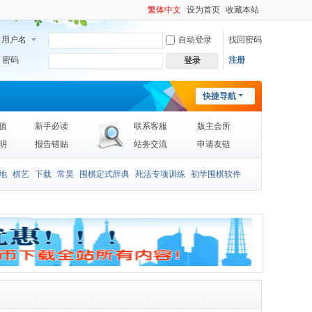
繁体中文
设为首页
收藏本站
用户名
自动登录
找回密码
密码
注册
登录
快捷导航
值
新手必读
联系客服
版主会所
明
报告错贴
站务交流
申请友链
地
棋艺
下载
常昊
围棋定式辞典
死活专项训练
初学围棋软件