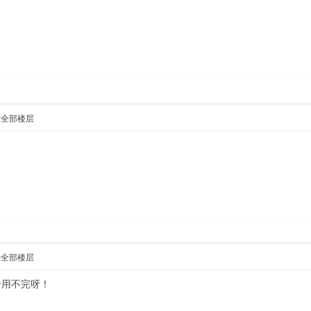
！
示全部楼层
示全部楼层
子用不完呀！