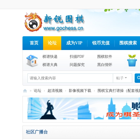
首页
论坛
成为VIP
锐币充值
围棋搜索
棋谱快递
扫描PDF
围棋软件
棋谱大典
问题探究
黑白情怀
帖子
»
论坛
›
超清视频
›
影像视频下载
›
围棋宝典打谱操（配套视
新
锐
围
棋
社区广播台
网