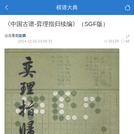
棋谱大典
《中国古谱-弈理指归续编》（SGF版）
点击重新加载
笑声
#
1
2014-12-31 14:06:33
16129
48