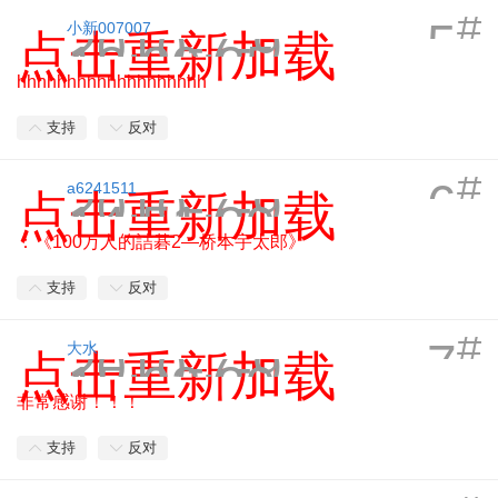
#
5
2010-7-9
小新007007
点击重新加载
12:20:25
hhhhhhhhhhhhhhhhhhh
支持
反对
#
6
2010-7-9
a6241511
点击重新加载
14:51:29
：《100万人的詰碁2—桥本宇太郎》
支持
反对
#
7
2010-7-9
大水
点击重新加载
15:03:29
非常感谢！！！
支持
反对