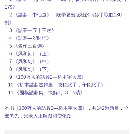
179》
2 《詰碁—中仙道》—既华夏出版社的《妙手取胜180
例》
3 《詰碁—五十三次》
4 《詰碁—岁时记》
5 《名作三百选》
6 《风和刻》（上）
7 《风和刻》（中）
8 《风和刻》（下）
9 《100万人的詰碁2—桥本宇太郎》
10 《桥本詰碁杰作集—攻也此手，守也此手》
11 《围棋詰碁集—快解1、3、5诘》
本书《100万人的詰碁2—桥本宇太郎》，共142道题目，全
部黑先，只录入正解图和变化图。