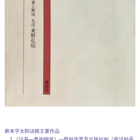
桥本宇太郎诘棋主要作品
1 《詰碁—奥的细道》—既科学普及出版社的《死活妙手