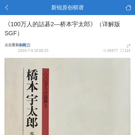
新锐原创棋谱
《100万人的詰碁2—桥本宇太郎》（详解版
SGF）
点击重新加载
小阿弈
#
1
2010-7-9 10:06:15
26477
114