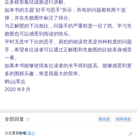
众多棋形集结成册进行讲解。
如本书的主题"好手与恶手"所示，所有的问题都有两个选
择，并在失败图中标注了得分。
与正解图的下法相比，问题手的严重程度一目了然。学习失
败图也可以感受到阅读的快乐。
平时无意中下出的恶手、易犯的错误究竟是何种程度的问题
手，希望各位读者可以通过正解图和失败图的比较亲身感受
一番。
如果本书能够使得各位读者的水平得到提高、能够感受到更
多的围棋乐趣，将是我最大的荣幸。
鹤山j享志
2020 年9 月
全部回复
看全部
倒序浏览
27
点击重新加载
年年清心
#
2