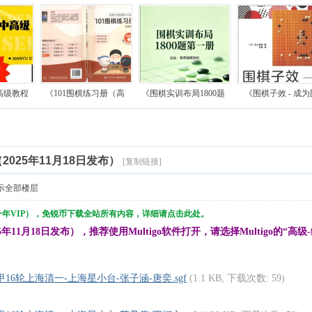
高级教程
《101围棋练习册（高
《围棋实训布局1800题
《围棋子效 - 成为
2025年11月18日发布）
[复制链接]
示全部楼层
一年VIP），免锐币下载全站所有内容，详细请点击此处。
年11月18日发布），推荐使用Multigo软件打开，请选择Multigo的“高级-编码
围甲16轮上海清一-上海星小台-张子涵-唐奕.sgf
(1.1 KB, 下载次数: 59)