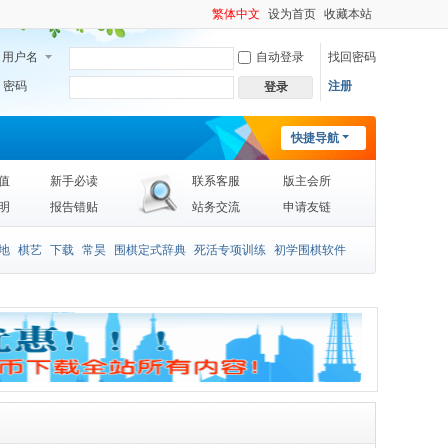
繁体中文
设为首页
收藏本站
用户名
自动登录
找回密码
密码
注册
登录
快捷导航
值
新手必读
联系客服
版主会所
明
报告错贴
站务交流
申请友链
地
棋艺
下载
常昊
围棋定式辞典
死活专项训练
初学围棋软件