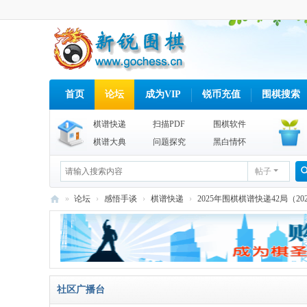
首页
论坛
成为VIP
锐币充值
围棋搜索
棋谱快递
扫描PDF
围棋软件
棋谱大典
问题探究
黑白情怀
帖子
»
论坛
›
感悟手谈
›
棋谱快递
›
2025年围棋棋谱快递42局（2025
新
锐
围
棋
社区广播台
网