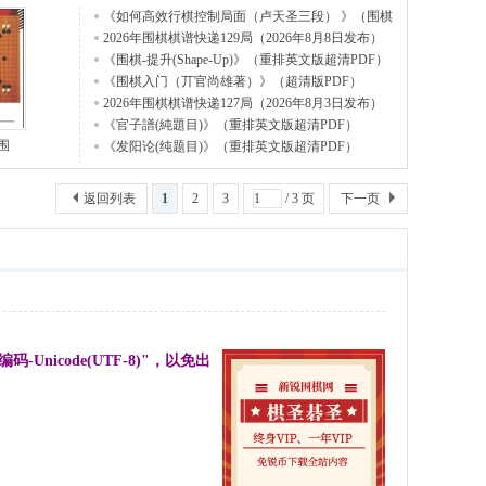
《如何高效行棋控制局面（卢天圣三段） 》（围棋
视频1
2026年围棋棋谱快递129局（2026年8月8日发布）
《围棋-提升(Shape-Up)》（重排英文版超清PDF）
《围棋入门（丌官尚雄著）》（超清版PDF）
2026年围棋棋谱快递127局（2026年8月3日发布）
《官子譜(純題目)》（重排英文版超清PDF）
围
《发阳论(纯题目)》（重排英文版超清PDF）
返回列表
1
2
3
/ 3 页
下一页
-Unicode(UTF-8)"，以免出