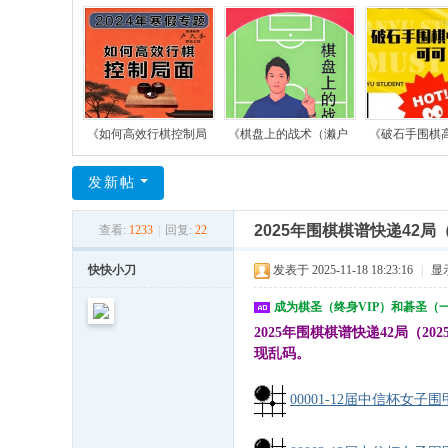
《如何高效行棋控制局
《棋盘上的战术（濑户
《破石手围棋
发新帖
2025年围棋棋谱快递42局（
查看:
1233
|
回复:
22
快快小刀
发表于 2025-11-18 18:23:16
|
显
成为棋圣（终身VIP）和碁圣（
2025年围棋棋谱快递42局（2025
现乱码。
00001-12届中信杯女子