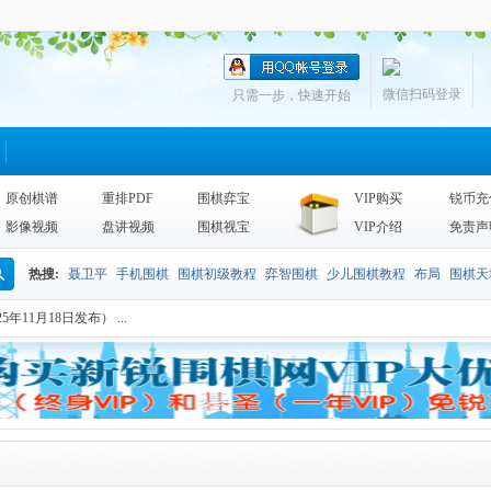
微信扫码登录
只需一步，快速开始
原创棋谱
重排PDF
围棋弈宝
VIP购买
锐币充
影像视频
盘讲视频
围棋视宝
VIP介绍
免责声
热搜:
聂卫平
手机围棋
围棋初级教程
弈智围棋
少儿围棋教程
布局
围棋天
搜
年11月18日发布） ...
围棋天地2013
李昌镐
死活
手筋辞典
诘棋
围棋死活训练
sgf
索