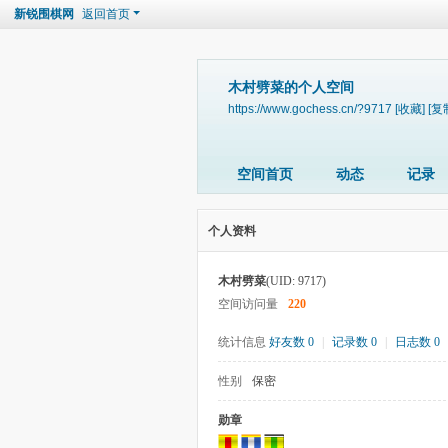
新锐围棋网
返回首页
木村劈菜的个人空间
https://www.gochess.cn/?9717
[收藏]
[复
空间首页
动态
记录
个人资料
木村劈菜
(UID: 9717)
空间访问量
220
统计信息
好友数 0
|
记录数 0
|
日志数 0
性别
保密
勋章