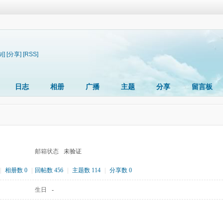
制]
[分享]
[RSS]
日志
相册
广播
主题
分享
留言板
邮箱状态
未验证
|
相册数 0
|
回帖数 456
|
主题数 114
|
分享数 0
生日
-