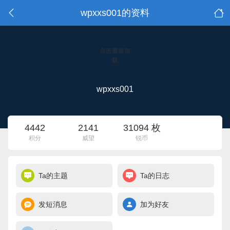
wpxxs001的资料
点击重新加
载
wpxxs001
4442
2141
31094 枚
积分
威望
锐币
Ta的主题
Ta的日志
发短消息
加为好友