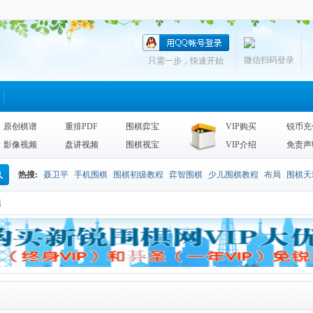
微信扫码登录
只需一步，快速开始
原创棋谱
重排PDF
围棋弈宝
VIP购买
锐币充
影像视频
盘讲视频
围棋视宝
VIP介绍
免责声
热搜:
聂卫平
手机围棋
围棋初级教程
弈智围棋
少儿围棋教程
布局
围棋天
搜
题
围棋天地2013
李昌镐
死活
手筋辞典
诘棋
围棋死活训练
sgf
索