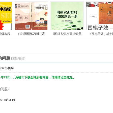
高级教程
《101围棋练习册（高
《围棋实训布局1800题
《围棋子效 - 成为
)的问题
[复制链接]
示全部楼层
一年VIP），免锐币下载全站所有内容，详细请点击此处。
)的问题?
nebase)