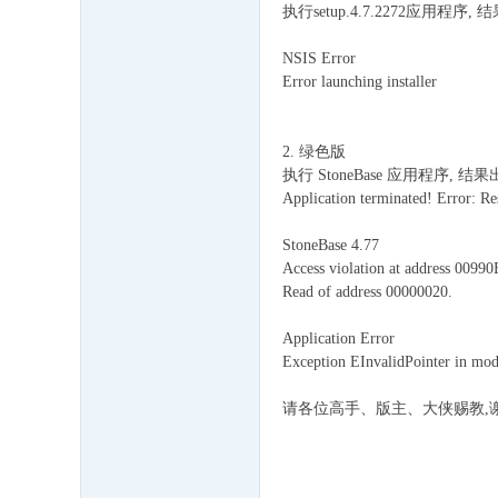
执行setup.4.7.2272应用程序, 
NSIS Error
Error launching installer
2. 绿色版
执行 StoneBase 应用程序, 结果
Application terminated! Error: R
StoneBase 4.77
Access violation at address 00990
Read of address 00000020.
Application Error
Exception EInvalidPointer in mo
请各位高手、版主、大侠赐教,谢谢!