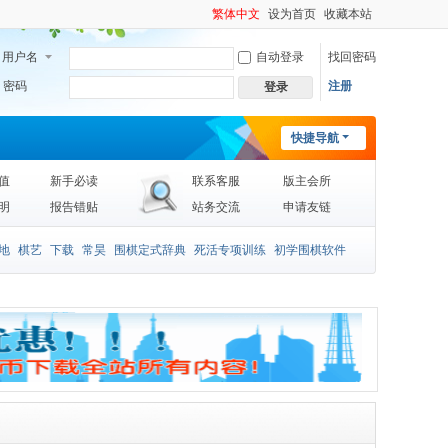
繁体中文
设为首页
收藏本站
用户名
自动登录
找回密码
密码
注册
登录
快捷导航
值
新手必读
联系客服
版主会所
明
报告错贴
站务交流
申请友链
地
棋艺
下载
常昊
围棋定式辞典
死活专项训练
初学围棋软件