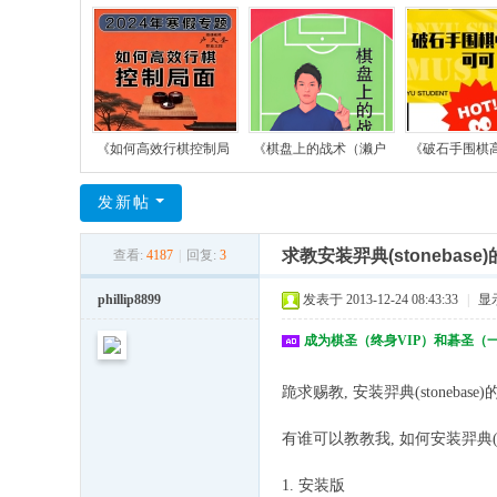
《如何高效行棋控制局
《棋盘上的战术（濑户
《破石手围棋
发新帖
求教安装羿典(stonebase
查看:
4187
|
回复:
3
phillip8899
发表于 2013-12-24 08:43:33
|
显
成为棋圣（终身VIP）和碁圣（
跪求赐教, 安装羿典(stonebase
有谁可以教教我, 如何安装羿典(sto
1. 安装版