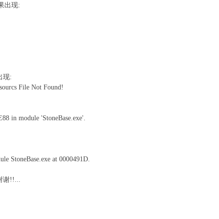
结果出现:
出现:
esourcs File Not Found!
E88 in module 'StoneBase.exe'.
dule StoneBase.exe at 0000491D.
!...