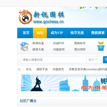
首页
论坛
成为VIP
锐币充值
围棋搜索
棋谱快递
扫描PDF
围棋软件
棋谱大典
问题探究
黑白情怀
帖子
»
论坛
›
感悟手谈
›
问题探究
›
求教安装羿典(stonebase)的问
新
锐
围
棋
社区广播台
网