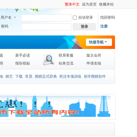
繁体中文
设为首页
收藏本站
用户名
自动登录
找回密码
密码
注册
登录
快捷导航
值
新手必读
联系客服
版主会所
明
报告错贴
站务交流
申请友链
地
棋艺
下载
常昊
围棋定式辞典
死活专项训练
初学围棋软件