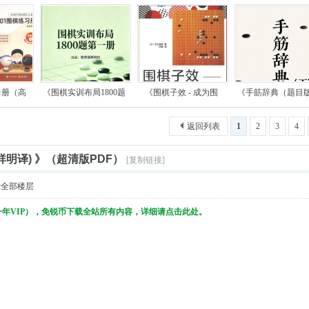
习册（高
《围棋实训布局1800题
《围棋子效 - 成为围
《手筋辞典（题目
返回列表
1
2
3
4
祥明译) 》（超清版PDF）
[复制链接]
示全部楼层
一年VIP），免锐币下载全站所有内容，详细请点击此处。