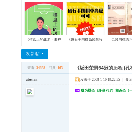
《棋盘上的战术（濑户
《破石手围棋高级教程
《101围棋练
发新帖
《坂田荣男64冠的历程 (孔
查看:
34628
|
回复:
163
aizenan
发表于 2008-1-10 19:22:55
|
显
成为棋圣（终身VIP）和碁圣（