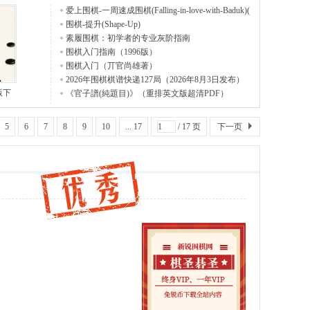
爱上围棋-一周速成围棋(Falling-in-love-with-Baduk)(
围棋-提升(Shape-Up)
素履围棋：初学者的专业灰阶指南
围棋入门指南（1996版）
围棋入门（丌官尚雄著）
2026年围棋棋谱快递127局（2026年8月3日发布）
版下
《官子譜(純題目)》（重排英文版超清PDF）
5
6
7
8
9
10
... 17
/ 17 页
下一页