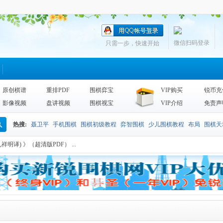
微信扫码登录
只需一步，快速开始
原创棋谱
重排PDF
围棋弈宝
VIP购买
锐币充
影像视频
盘讲视频
围棋视宝
VIP介绍
免责声
热搜:
聂卫平
手机围棋
围棋初级教程
弈智围棋
少儿围棋教程
布局
围棋天
搜
明译) 》（超清版PDF） ...
围棋天地2013
李昌镐
死活
手筋辞典
诘棋
围棋死活训练
sgf
索