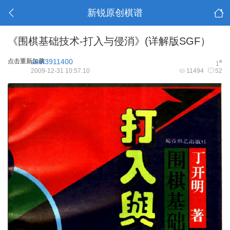
新锐原创棋谱
《围棋基础技术-打入与侵消》(详解版SGF）
点击重新加载
asdf3911400
#
1
2009-12-31 10:57:10
11494
52