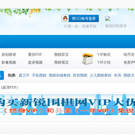
微信扫码登录
只需一步，快速开始
原创棋谱
重排PDF
围棋弈宝
VIP购买
锐币充
影像视频
盘讲视频
围棋视宝
VIP介绍
免责声
热搜:
聂卫平
手机围棋
围棋初级教程
弈智围棋
少儿围棋教程
布局
围棋天
搜
(超清PDF)
围棋天地2013
李昌镐
死活
手筋辞典
诘棋
围棋死活训练
sgf
索