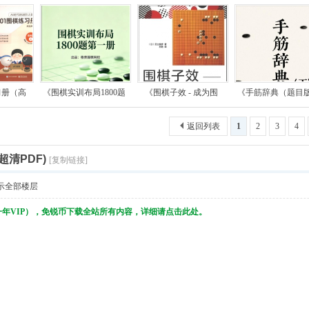
习册（高
《围棋实训布局1800题
《围棋子效 - 成为围
《手筋辞典（题目
返回列表
1
2
3
4
超清PDF)
[复制链接]
示全部楼层
一年VIP），免锐币下载全站所有内容，详细请点击此处。