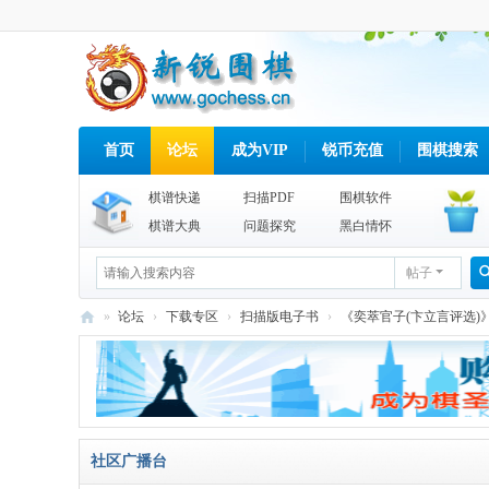
首页
论坛
成为VIP
锐币充值
围棋搜索
棋谱快递
扫描PDF
围棋软件
棋谱大典
问题探究
黑白情怀
帖子
»
论坛
›
下载专区
›
扫描版电子书
›
《奕萃官子(卞立言评选)》
新
锐
围
棋
社区广播台
网