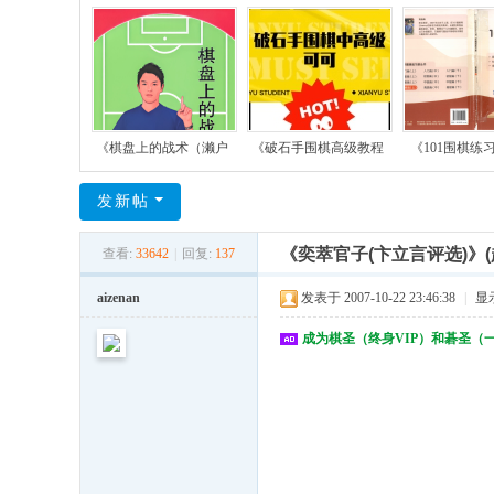
《棋盘上的战术（濑户
《破石手围棋高级教程
《101围棋练
发新帖
《奕萃官子(卞立言评选)》(
查看:
33642
|
回复:
137
aizenan
发表于 2007-10-22 23:46:38
|
显
成为棋圣（终身VIP）和碁圣（