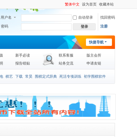
繁体中文
设为首页
收藏本站
用户名
自动登录
找回密码
密码
注册
登录
快捷导航
值
新手必读
联系客服
版主会所
明
报告错贴
站务交流
申请友链
地
棋艺
下载
常昊
围棋定式辞典
死活专项训练
初学围棋软件