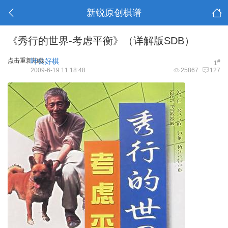
新锐原创棋谱
《秀行的世界-考虑平衡》（详解版SDB）
点击重新加载
叶公好棋
#
1
2009-6-19 11:18:48
25867
127