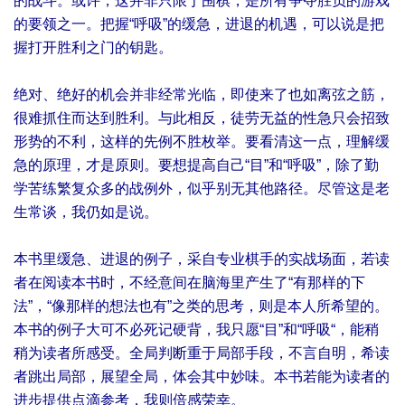
的战斗。或许，这并非只限于围棋，是所有争夺胜负的游戏
的要领之一。把握“呼吸”的缓急，进退的机遇，可以说是把
握打开胜利之门的钥匙。
绝对、绝好的机会并非经常光临，即使来了也如离弦之筋，
很难抓住而达到胜利。与此相反，徒劳无益的性急只会招致
形势的不利，这样的先例不胜枚举。要看清这一点，理解缓
急的原理，才是原则。要想提高自己“目”和“呼吸”，除了勤
学苦练繁复众多的战例外，似乎别无其他路径。尽管这是老
生常谈，我仍如是说。
本书里缓急、进退的例子，采自专业棋手的实战场面，若读
者在阅读本书时，不经意间在脑海里产生了“有那样的下
法”，“像那样的想法也有”之类的思考，则是本人所希望的。
本书的例子大可不必死记硬背，我只愿“目”和“呼吸“，能稍
稍为读者所感受。全局判断重于局部手段，不言自明，希读
者跳出局部，展望全局，体会其中妙味。本书若能为读者的
进步提供点滴参考，我则倍感荣幸。