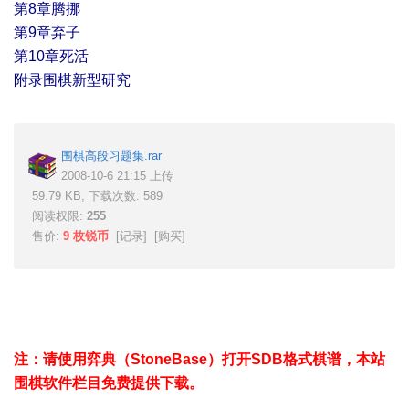
第8章腾挪
第9章弃子
第10章死活
附录围棋新型研究
围棋高段习题集.rar
2008-10-6 21:15 上传
59.79 KB, 下载次数: 589
阅读权限:
255
售价:
9 枚锐币
[
记录
] [
购买
]
注：请使用弈典（StoneBase）打开SDB格式棋谱，本站
围棋软件栏目免费提供下载。