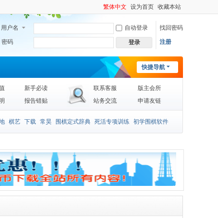
繁体中文
设为首页
收藏本站
用户名
自动登录
找回密码
密码
注册
登录
快捷导航
值
新手必读
联系客服
版主会所
明
报告错贴
站务交流
申请友链
地
棋艺
下载
常昊
围棋定式辞典
死活专项训练
初学围棋软件