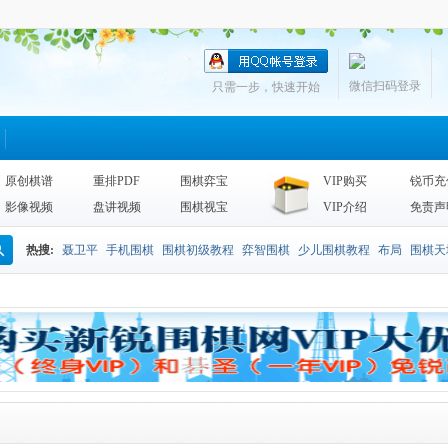
微信扫码登录
只需一步，快速开始
原创棋谱
重排PDF
围棋弈宝
VIP购买
锐币充
影像视频
盘讲视频
围棋视宝
VIP介绍
免责声
热搜:
聂卫平
手机围棋
围棋初级教程
弈智围棋
少儿围棋教程
布局
围棋天
搜
围棋天地2013
李昌镐
死活
手筋辞典
诘棋
围棋死活训练
sgf
索