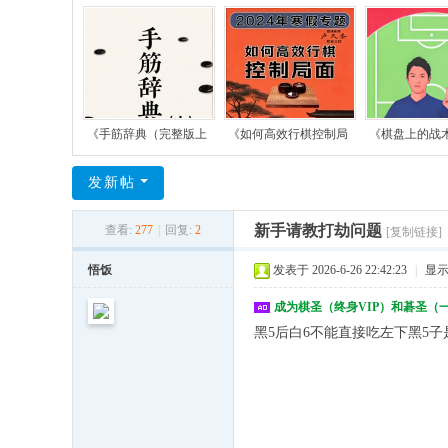
《手筋辞典（完整版上
《如何高效行棋控制局
《棋盘上的战
发新帖
新手请教打劫问题
查看:
277
|
回复:
2
[复制链接]
悟饭
发表于 2026-6-26 22:42:23
|
显
成为棋圣（终身VIP）和碁圣（
黑5后白6不能直接吃左下黑5