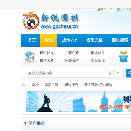
首页
论坛
成为VIP
锐币充值
围棋搜索
棋谱快递
扫描PDF
围棋软件
棋谱大典
问题探究
黑白情怀
帖子
»
论坛
›
感悟手谈
›
问题探究
›
新手请教打劫问题
新
锐
围
棋
社区广播台
网