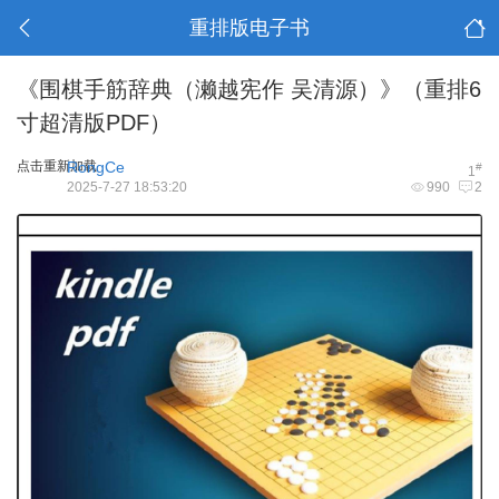
重排版电子书
《围棋手筋辞典（濑越宪作 吴清源）》（重排6
寸超清版PDF）
点击重新加载
RongCe
#
1
2025-7-27 18:53:20
990
2