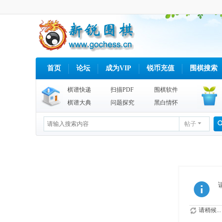
首页
论坛
成为VIP
锐币充值
围棋搜索
棋谱快递
扫描PDF
围棋软件
棋谱大典
问题探究
黑白情怀
帖子
请稍候...