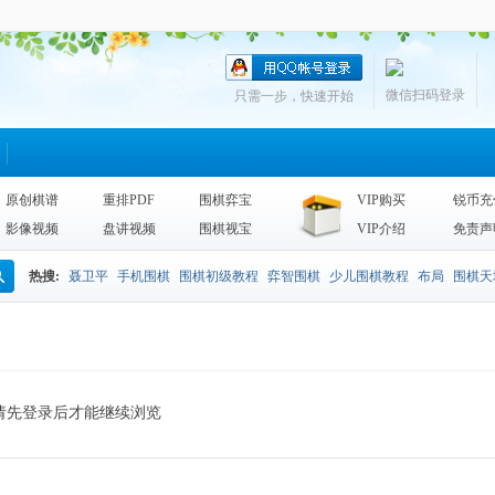
微信扫码登录
只需一步，快速开始
原创棋谱
重排PDF
围棋弈宝
VIP购买
锐币充
影像视频
盘讲视频
围棋视宝
VIP介绍
免责声
热搜:
聂卫平
手机围棋
围棋初级教程
弈智围棋
少儿围棋教程
布局
围棋天
搜
围棋天地2013
李昌镐
死活
手筋辞典
诘棋
围棋死活训练
sgf
索
请先登录后才能继续浏览