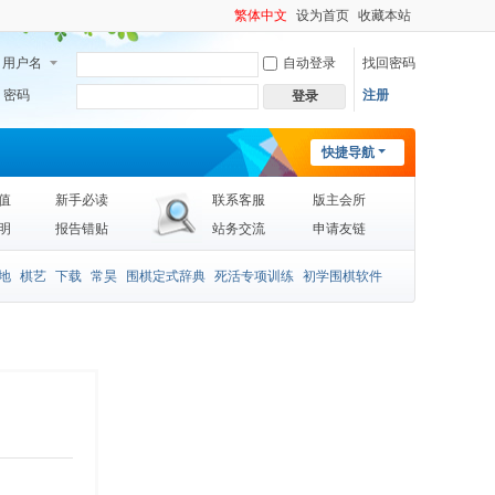
繁体中文
设为首页
收藏本站
用户名
自动登录
找回密码
密码
注册
登录
快捷导航
值
新手必读
联系客服
版主会所
明
报告错贴
站务交流
申请友链
地
棋艺
下载
常昊
围棋定式辞典
死活专项训练
初学围棋软件