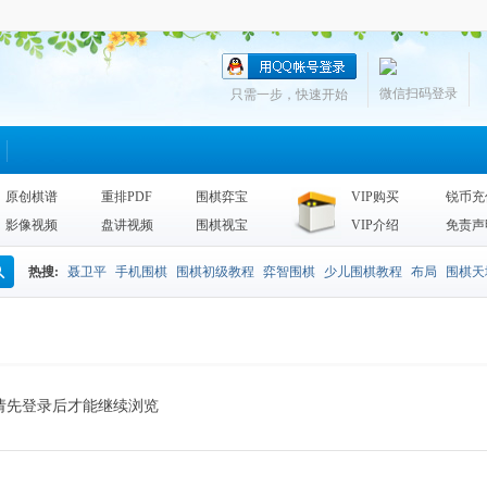
微信扫码登录
只需一步，快速开始
原创棋谱
重排PDF
围棋弈宝
VIP购买
锐币充
影像视频
盘讲视频
围棋视宝
VIP介绍
免责声
热搜:
聂卫平
手机围棋
围棋初级教程
弈智围棋
少儿围棋教程
布局
围棋天
搜
围棋天地2013
李昌镐
死活
手筋辞典
诘棋
围棋死活训练
sgf
索
请先登录后才能继续浏览