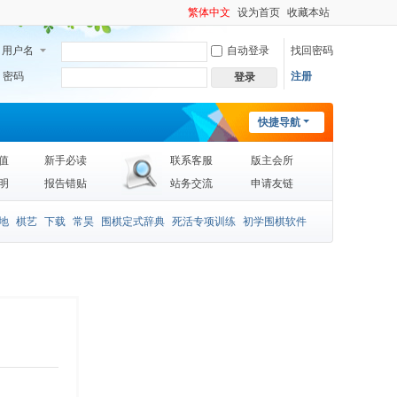
繁体中文
设为首页
收藏本站
用户名
自动登录
找回密码
密码
注册
登录
快捷导航
值
新手必读
联系客服
版主会所
明
报告错贴
站务交流
申请友链
地
棋艺
下载
常昊
围棋定式辞典
死活专项训练
初学围棋软件