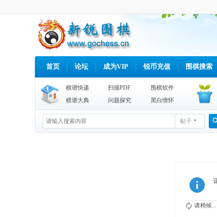
首页
论坛
成为VIP
锐币充值
围棋搜索
棋谱快递
扫描PDF
围棋软件
棋谱大典
问题探究
黑白情怀
帖子
请稍候...