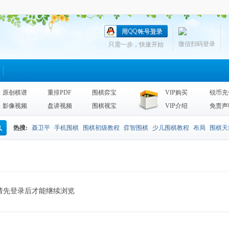
微信扫码登录
只需一步，快速开始
原创棋谱
重排PDF
围棋弈宝
VIP购买
锐币充
影像视频
盘讲视频
围棋视宝
VIP介绍
免责声
热搜:
聂卫平
手机围棋
围棋初级教程
弈智围棋
少儿围棋教程
布局
围棋天
搜
围棋天地2013
李昌镐
死活
手筋辞典
诘棋
围棋死活训练
sgf
索
请先登录后才能继续浏览