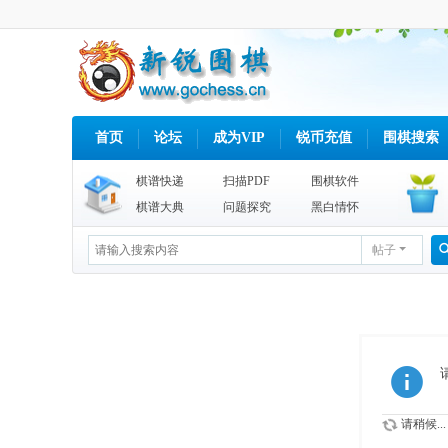
首页
论坛
成为VIP
锐币充值
围棋搜索
棋谱快递
扫描PDF
围棋软件
棋谱大典
问题探究
黑白情怀
帖子
请稍候...