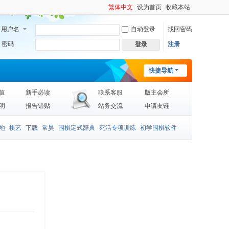
繁体中文
设为首页
收藏本站
用户名
自动登录
找回密码
密码
注册
登录
快捷导航
值
新手必读
联系客服
版主会所
明
报告错贴
站务交流
申请友链
地
棋艺
下载
常昊
围棋定式辞典
死活专项训练
初学围棋软件