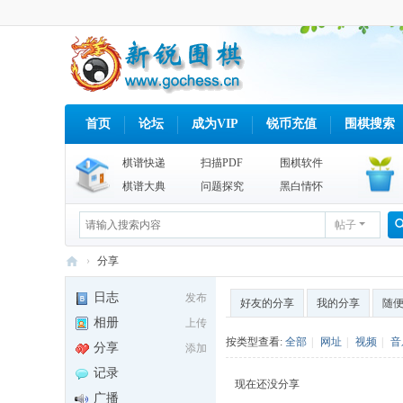
首页
论坛
成为VIP
锐币充值
围棋搜索
棋谱快递
扫描PDF
围棋软件
棋谱大典
问题探究
黑白情怀
帖子
›
分享
新
日志
发布
好友的分享
我的分享
随
锐
相册
上传
围
按类型查看:
全部
|
网址
|
视频
|
音
分享
添加
棋
记录
现在还没分享
网
广播