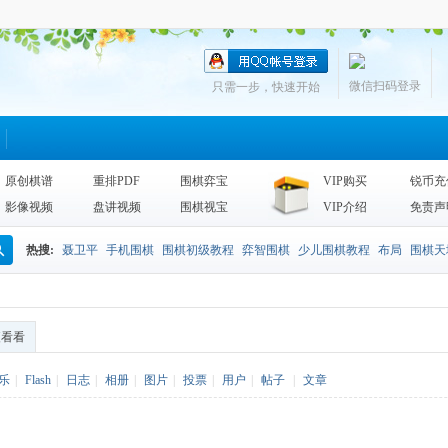
微信扫码登录
只需一步，快速开始
原创棋谱
重排PDF
围棋弈宝
VIP购买
锐币充
影像视频
盘讲视频
围棋视宝
VIP介绍
免责声
热搜:
聂卫平
手机围棋
围棋初级教程
弈智围棋
少儿围棋教程
布局
围棋天
搜
围棋天地2013
李昌镐
死活
手筋辞典
诘棋
围棋死活训练
sgf
索
便看看
乐
|
Flash
|
日志
|
相册
|
图片
|
投票
|
用户
|
帖子
|
文章