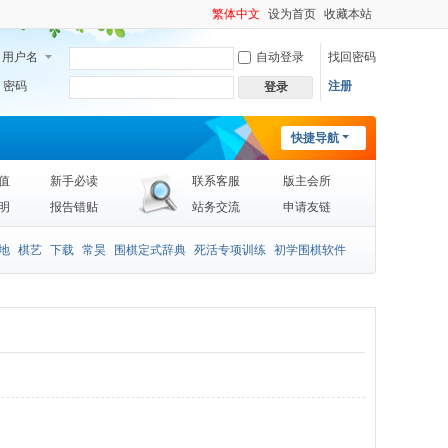
繁体中文
设为首页
收藏本站
用户名
自动登录
找回密码
密码
注册
登录
快捷导航
值
新手必读
联系客服
版主会所
明
报告错贴
站务交流
申请友链
地
棋艺
下载
常昊
围棋定式辞典
死活专项训练
初学围棋软件