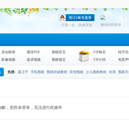
微信扫码登录
只需一步，快速开始
原创棋谱
重排PDF
围棋弈宝
VIP购买
锐币充
影像视频
盘讲视频
围棋视宝
VIP介绍
免责声
热搜:
聂卫平
手机围棋
围棋初级教程
弈智围棋
少儿围棋教程
布局
围棋天
搜
围棋天地2013
李昌镐
死活
手筋辞典
诘棋
围棋死活训练
sgf
索
抱歉，您尚未登录，无法进行此操作