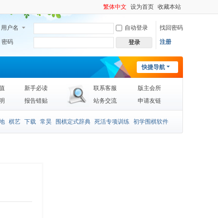
繁体中文
设为首页
收藏本站
用户名
自动登录
找回密码
密码
注册
登录
快捷导航
值
新手必读
联系客服
版主会所
明
报告错贴
站务交流
申请友链
地
棋艺
下载
常昊
围棋定式辞典
死活专项训练
初学围棋软件