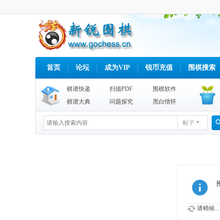
首页
论坛
成为VIP
锐币充值
围棋搜索
棋谱快递
扫描PDF
围棋软件
棋谱大典
问题探究
黑白情怀
帖子
请稍候...