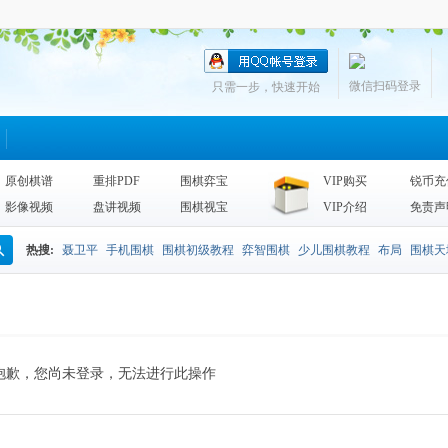
微信扫码登录
只需一步，快速开始
原创棋谱
重排PDF
围棋弈宝
VIP购买
锐币充
影像视频
盘讲视频
围棋视宝
VIP介绍
免责声
热搜:
聂卫平
手机围棋
围棋初级教程
弈智围棋
少儿围棋教程
布局
围棋天
搜
围棋天地2013
李昌镐
死活
手筋辞典
诘棋
围棋死活训练
sgf
索
抱歉，您尚未登录，无法进行此操作