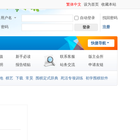
繁体中文
设为首页
收藏本站
用户名
自动登录
找回密码
密码
注册
登录
快捷导航
值
新手必读
联系客服
版主会所
明
报告错贴
站务交流
申请友链
地
棋艺
下载
常昊
围棋定式辞典
死活专项训练
初学围棋软件