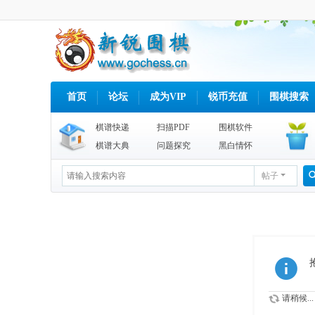
首页
论坛
成为VIP
锐币充值
围棋搜索
棋谱快递
扫描PDF
围棋软件
棋谱大典
问题探究
黑白情怀
帖子
请稍候...