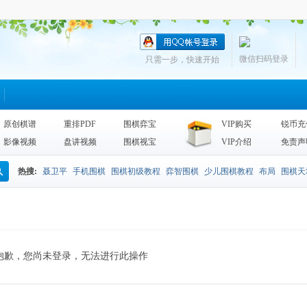
微信扫码登录
只需一步，快速开始
原创棋谱
重排PDF
围棋弈宝
VIP购买
锐币充
影像视频
盘讲视频
围棋视宝
VIP介绍
免责声
热搜:
聂卫平
手机围棋
围棋初级教程
弈智围棋
少儿围棋教程
布局
围棋天
搜
围棋天地2013
李昌镐
死活
手筋辞典
诘棋
围棋死活训练
sgf
索
抱歉，您尚未登录，无法进行此操作