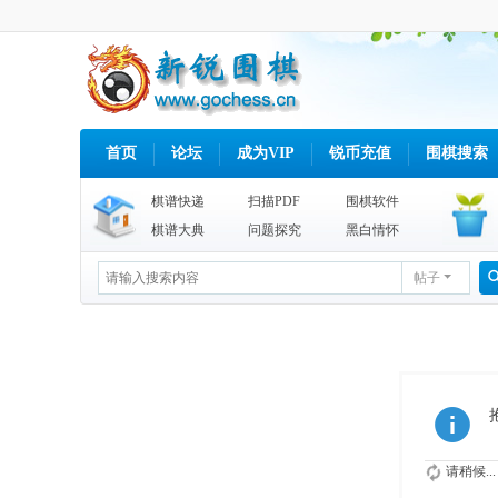
首页
论坛
成为VIP
锐币充值
围棋搜索
棋谱快递
扫描PDF
围棋软件
棋谱大典
问题探究
黑白情怀
帖子
请稍候...