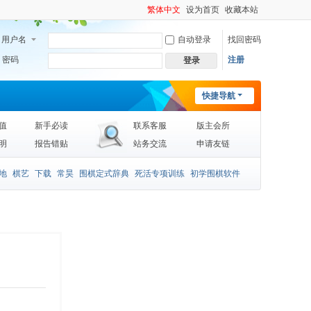
繁体中文
设为首页
收藏本站
用户名
自动登录
找回密码
密码
注册
登录
快捷导航
值
新手必读
联系客服
版主会所
明
报告错贴
站务交流
申请友链
地
棋艺
下载
常昊
围棋定式辞典
死活专项训练
初学围棋软件