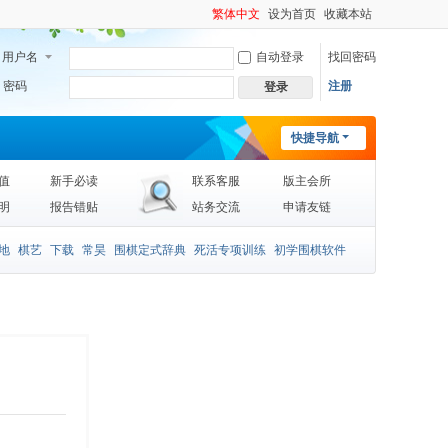
繁体中文
设为首页
收藏本站
用户名
自动登录
找回密码
密码
注册
登录
快捷导航
值
新手必读
联系客服
版主会所
明
报告错贴
站务交流
申请友链
地
棋艺
下载
常昊
围棋定式辞典
死活专项训练
初学围棋软件