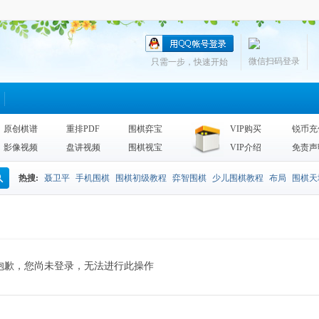
微信扫码登录
只需一步，快速开始
原创棋谱
重排PDF
围棋弈宝
VIP购买
锐币充
影像视频
盘讲视频
围棋视宝
VIP介绍
免责声
热搜:
聂卫平
手机围棋
围棋初级教程
弈智围棋
少儿围棋教程
布局
围棋天
搜
围棋天地2013
李昌镐
死活
手筋辞典
诘棋
围棋死活训练
sgf
索
抱歉，您尚未登录，无法进行此操作