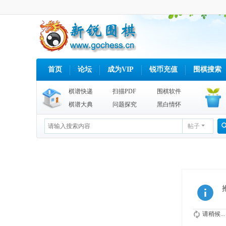
首页
论坛
成为VIP
锐币充值
围棋搜索
棋谱快递
扫描PDF
围棋软件
棋谱大典
问题探究
黑白情怀
帖子
请稍候...