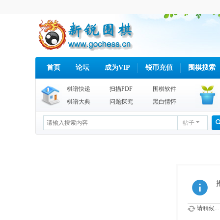
首页
论坛
成为VIP
锐币充值
围棋搜索
棋谱快递
扫描PDF
围棋软件
棋谱大典
问题探究
黑白情怀
帖子
请稍候...