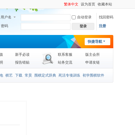
繁体中文
设为首页
收藏本站
用户名
自动登录
找回密码
密码
注册
登录
快捷导航
值
新手必读
联系客服
版主会所
明
报告错贴
站务交流
申请友链
地
棋艺
下载
常昊
围棋定式辞典
死活专项训练
初学围棋软件