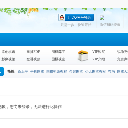
微信扫码登录
只需一步，快速开始
原创棋谱
重排PDF
围棋弈宝
VIP购买
锐币充
影像视频
盘讲视频
围棋视宝
VIP介绍
免责声
热搜:
聂卫平
手机围棋
围棋初级教程
弈智围棋
少儿围棋教程
布局
围棋天
搜
围棋天地2013
李昌镐
死活
手筋辞典
诘棋
围棋死活训练
sgf
索
抱歉，您尚未登录，无法进行此操作