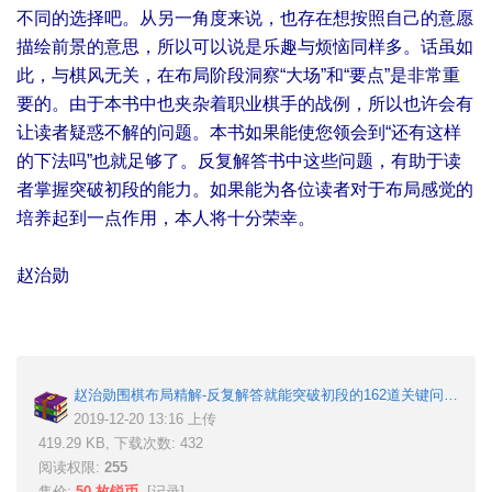
不同的选择吧。从另一角度来说，也存在想按照自己的意愿
描绘前景的意思，所以可以说是乐趣与烦恼同样多。话虽如
此，与棋风无关，在布局阶段洞察“大场”和“要点”是非常重
要的。由于本书中也夹杂着职业棋手的战例，所以也许会有
让读者疑惑不解的问题。本书如果能使您领会到“还有这样
的下法吗”也就足够了。反复解答书中这些问题，有助于读
者掌握突破初段的能力。如果能为各位读者对于布局感觉的
培养起到一点作用，本人将十分荣幸。
赵治勋
赵治勋围棋布局精解-反复解答就能突破初段的162道关键问题.rar
2019-12-20 13:16 上传
419.29 KB, 下载次数: 432
阅读权限:
255
售价:
50 枚锐币
[
记录
]