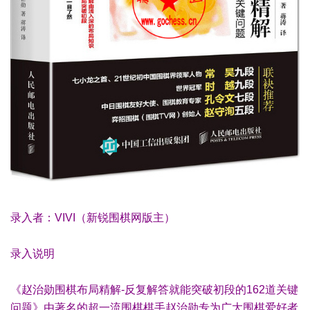
录入者：VIVI（新锐围棋网版主）
录入说明
《赵治勋围棋布局精解-反复解答就能突破初段的162道关键
问题》由著名的超一流围棋棋手赵治勋专为广大围棋爱好者